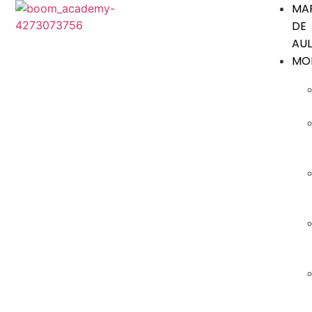
MA
DE
AU
MO