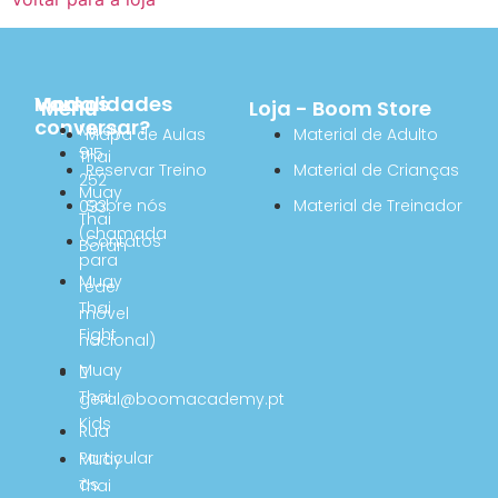
Vamos
Modalidades
Menu
Loja - Boom Store
conversar?
Muay
Mapa de Aulas
Material de Adulto
915
Thai
Reservar Treino
Material de Crianças
252
Muay
Sobre nós
Material de Treinador
033
Thai
(chamada
Contatos
Boran
para
Muay
rede
Thai
móvel
Fight
nacional)
Muay
Thai
geral@boomacademy.pt
Kids
Rua
Particular
Muay
às
Thai