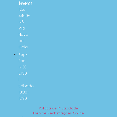
Árvores
Teens
125,
4400-
176
Vila
Nova
de
Gaia
Seg-
Sex
17:30-
21:30
|
Sábado
10:30-
12:30
Política de Privacidade
Livro de Reclamações Online